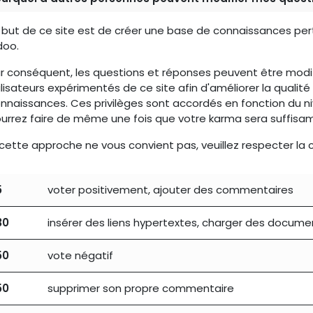
 but de ce site est de créer une base de connaissances pert
oo.
r conséquent, les questions et réponses peuvent être mod
ilisateurs expérimentés de ce site afin d'améliorer la quali
nnaissances. Ces privilèges sont accordés en fonction du niv
urrez faire de même une fois que votre karma sera suffisa
 cette approche ne vous convient pas, veuillez respecter l
5
voter positivement, ajouter des commentaires
30
insérer des liens hypertextes, charger des docume
50
vote négatif
50
supprimer son propre commentaire