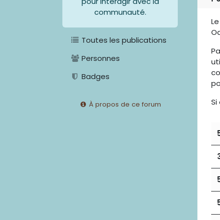
pour interagir avec la
communauté.
Le
Od
Toutes les publications
Pa
Personnes
ut
co
Badges
po
Si
À propos de ce forum