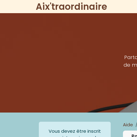
Se rendre au contenu
Aix'traordinaire
Home
Parta
de ma
Aide
Vous devez être inscrit
Po