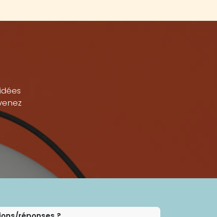
Contacts & Accès
RÉSERVER
Contactez-nous
 idées
evenez
ions/réponses ?