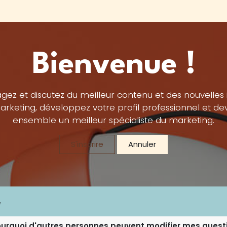
Chambres & Services
La table d'hôtes
Tarifs
Bienvenue !
gez et discutez du meilleur contenu et des nouvelles
rketing, développez votre profil professionnel et d
ensemble un meilleur spécialiste du marketing.
S'inscrire
Annuler
urquoi d'autres personnes peuvent modifier mes quest